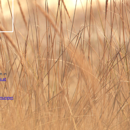
s
n in
i.at
mmungen