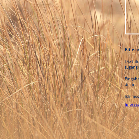
Bitte b
Die Inf
zugängl
Eingabe
der iri
Ich mö
Impres