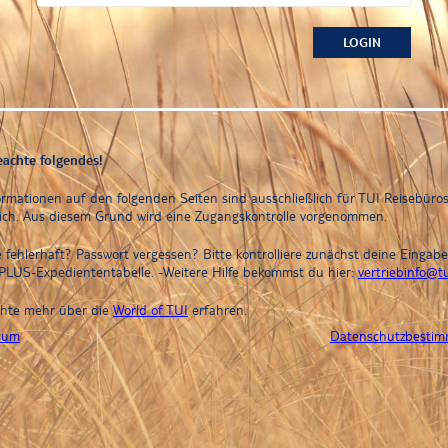
eachte folgendes!
ormationen auf den folgenden Seiten sind ausschließlich für TUI Reisebüro
ich. Aus diesem Grund wird eine Zugangskontrolle vorgenommen.
 fehlerhaft? Passwort vergessen? Bitte kontrolliere zunächst deine Eingabe
s.PLUS-Expediententabelle. -Weitere Hilfe bekommst du hier:
vertriebinfo@tu
chte mehr über die
World of TUI
erfahren.
sum
Datenschutzbesti