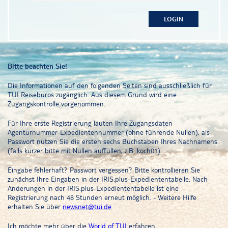
Bitte beachten Sie!
Die Informationen auf den folgenden Seiten sind ausschließlich für
TUI Reisebüros zugänglich. Aus diesem Grund wird eine
Zugangskontrolle vorgenommen.
Für Ihre erste Registrierung lauten Ihre Zugangsdaten
Agenturnummer-Expedientennummer (ohne führende Nullen), als
Passwort nutzen Sie die ersten sechs Buchstaben Ihres Nachnamens
(falls kürzer bitte mit Nullen auffüllen, z.B. koch01).
Eingabe fehlerhaft? Passwort vergessen? Bitte kontrollieren Sie
zunächst Ihre Eingaben in der IRIS.plus-Expediententabelle. Nach
Änderungen in der IRIS.plus-Expediententabelle ist eine
Registrierung nach 48 Stunden erneut möglich. - Weitere Hilfe
erhalten Sie über
newsnet@tui.de
Ich möchte mehr über die
World of TUI
erfahren.